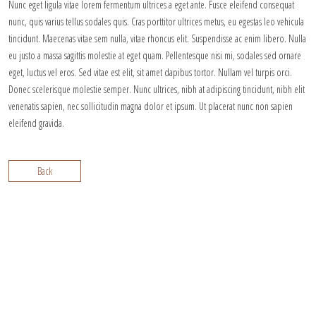
Nunc eget ligula vitae lorem fermentum ultrices a eget ante. Fusce eleifend consequat
nunc, quis varius tellus sodales quis. Cras porttitor ultrices metus, eu egestas leo vehicula
tincidunt. Maecenas vitae sem nulla, vitae rhoncus elit. Suspendisse ac enim libero. Nulla
eu justo a massa sagittis molestie at eget quam. Pellentesque nisi mi, sodales sed ornare
eget, luctus vel eros. Sed vitae est elit, sit amet dapibus tortor. Nullam vel turpis orci.
Donec scelerisque molestie semper. Nunc ultrices, nibh at adipiscing tincidunt, nibh elit
venenatis sapien, nec sollicitudin magna dolor et ipsum. Ut placerat nunc non sapien
eleifend gravida.
Back