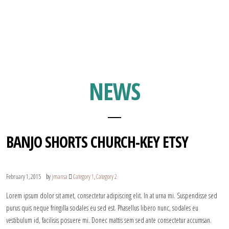
NEWS
BANJO SHORTS CHURCH-KEY ETSY
by
February 1, 2015
jmansa
Category 1
,
Category 2
Lorem ipsum dolor sit amet, consectetur adipiscing elit. In at urna mi. Suspendisse sed
purus quis neque fringilla sodales eu sed est. Phasellus libero nunc, sodales eu
vestibulum id, facilisis posuere mi. Donec mattis sem sed ante consectetur accumsan.